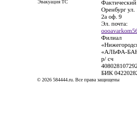
Эвакуация ТС
Фактический а
Оренбург ул.
2а оф. 9
Эл. почта:
oooavarkom5
Филиал
«Нижегородс
«АЛЬФА-БА
р/ сч
40802810729
БИК 0422028
© 2026 584444.ru. Все права защищены