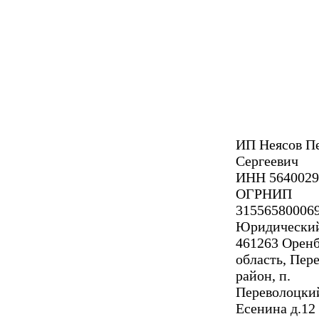
ИП Неясов П
Сергеевич
ИНН 5640029
ОГРНИП
31556580006
Юридический
461263 Оренб
область, Пер
район, п.
Переволоцкий
Есенина д.12